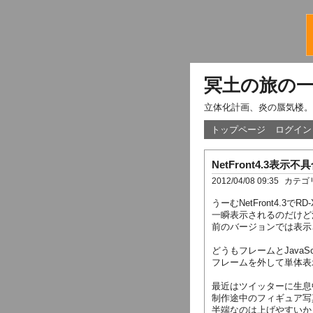
冥土の旅の
立体化計画、炎の蜃気楼。
トップページ
ログイン
NetFront4.3表示
2012/04/08 09:35
カテゴ
うーむNetFront4.3
一瞬表示されるのだけど
前のバージョンでは表示
どうもフレームとJavaS
フレームを外して単体表
最近はツイッターに生息
制作途中のフィギュア写
半端なのは上げやすいか