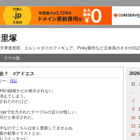
一里塚
天界造形部、エルシャダイのフィギュア、Pinky製作など立体系のネタや日
スマホ版
202
不具合？ #アドエス
リー：
日記
日
でRD-X9の録画ナビが表示されない、
-
消えてしまう。
2
されたのだけど、
9
criptで出力されたテーブルの辺りが怪しい、
示だと表示された。
16
23
中なのでこちらは全く更新してませんね
真や鉛筆イラストとか、
30
らツイッターに。