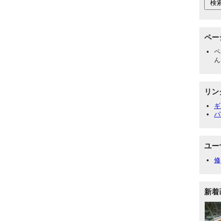
ペー
ペ
ん
リン
ギ
パ
ユー
修
新着