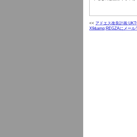
アドエス改良計画:UKTv
X9&amp;REGZAにメー