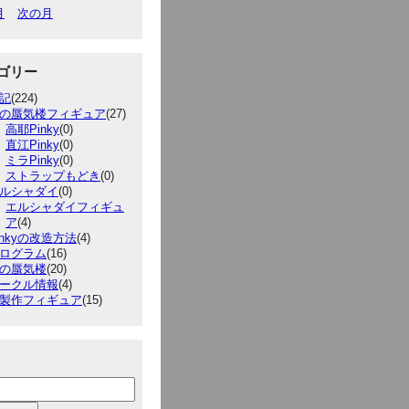
月
次の月
ゴリー
記
(224)
の蜃気楼フィギュア
(27)
高耶Pinky
(0)
直江Pinky
(0)
ミラPinky
(0)
ストラップもどき
(0)
ルシャダイ
(0)
エルシャダイフィギュ
ア
(4)
inkyの改造方法
(4)
ログラム
(16)
の蜃気楼
(20)
ークル情報
(4)
製作フィギュア
(15)