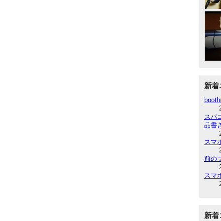
新着
boot
スパ
品書
スマ
前の
スマ
新着