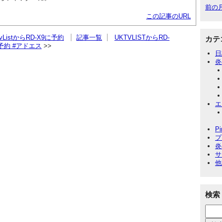
前の
この記事のURL
ListからRD-X9に予約
記事一覧
UKTVLISTからRD-
カテ
ル予約 #アドエス
日
炎
エ
P
プ
炎
サ
他
検索