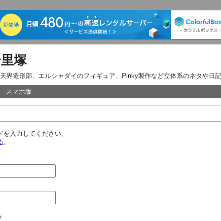
一里塚
天界造形部、エルシャダイのフィギュア、Pinky製作など立体系のネタや日
スマホ版
ードを入力してください。
る
。
る