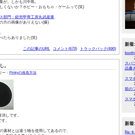
集が。しかも川中島。
しくないか？ホビー・おもちゃ・ゲームって(笑)
ス部門：鎧兜甲冑工房丸武産業
の方の画像がありえない(爆)
a
べたらありました(笑)
新着
この記事のURL
コメント(670)
トラックバック(490)
boot
スパ
消し。
品書
リー：
Pinkyの改造方法
スマ
前の
スマ
模様消しです。
です。
新着
y自体の素材とは違う物を使用してあるので、
Re: