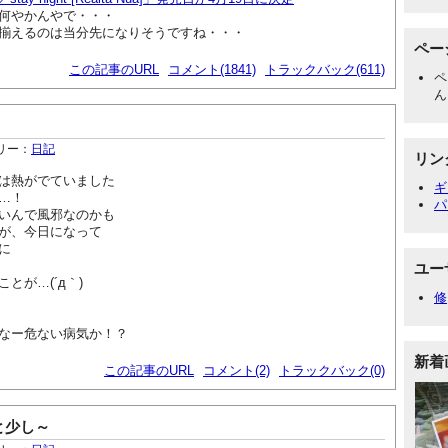
何やかんやで・・・
揃えるのは当分先になりそうですね・・・
ペー
この記事のURL
コメント(1841)
トラックバック(611)
ペ
ん
リー：
日記
リン
は熱がでていました
ギ
…！
パ
いんで風邪なのかも
が、今日になって
に
ユー
とが…(´д｀)
修
なー危ない病気か！？
新着
この記事のURL
コメント(2)
トラックバック(0)
と少し～