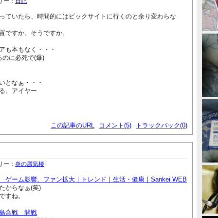
リー：
日記
っていたら、時間的にはビックサイトに行くのと余り変わらな
置ですか。そうですか。
アも本もなく・・・
るのに必死で(爆)
いとなぁ・・・
る。アイヤー
この記事のURL
コメント(5)
トラックバック(0)
リー：
炎の蜃気楼
ゲーム影響、ファン拡大｜トレンド｜生活・健康｜Sankei WEB
からなぁ(笑)
ですね。
島合戦 開戦