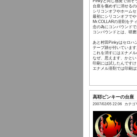
Pinkyと同じ感覚で消
台座を傷めずに消せるのは
シリコンオフやホームセ
最初にシリコンオフでや
Mr.COLLARの溶剤
念の為にコンパウンドで
コンパウンドとは、研磨
あと村田Pinkyはセロ
テープ跡が付いています
これを消すにはエナメル
なぜ、思えます、かとい
印刷には試したんですけ
エナメル溶剤では印刷は
高耶ピンキーの台座
2007/02/05 22:06
カテゴ