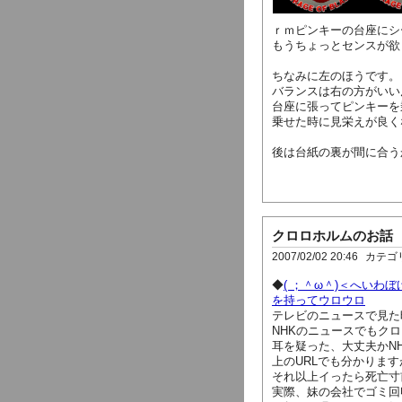
ｒｍピンキーの台座にシ
もうちょっとセンスが欲
ちなみに左のほうです。
バランスは右の方がいい
台座に張ってピンキーを
乗せた時に見栄えが良く
後は台紙の裏が間に合う
クロロホルムのお話
2007/02/02 20:46
カテゴ
◆
( ；＾ω＾)＜へいわ
を持ってウロウロ
テレビのニュースで見た
NHKのニュースでもク
耳を疑った、大丈夫かN
上のURLでも分かりま
それ以上イったら死亡寸
実際、妹の会社でゴミ回