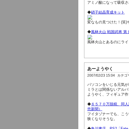
アミノ酸になって吸収さ
◆
硝子結晶育成キット
変なもの見つけた！(笑
◆
風林火山 戦国武将 第
風林火山とあるのにライ
あーようやく
2007/02/23 15:04
カテゴ
パソコンをいじる元気が
ミラとは関係ないアルバ
ようやく、フィギュア作
◆
６５７０万脱税、同人誌漫
売新聞）
フイタゾナーでも、こう
狭くなりそうな。
◆
角川書店、PS2「Fate／s