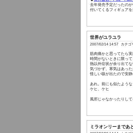
去年発売予定だったのが
付いてくるフィギュアを
世界がユラユラ
2007/02/14 14:57
カテゴ
筋肉痛かと思ってたら実
時間がないときに限って
熱以外症状が余り出てな
気づかず、寒気はあった
怪しい咳が出たので安静
あれ。前にも似たようなこ
ケヒ、ケヒ
風邪じゃなかったりして
ミラオンリーまであ