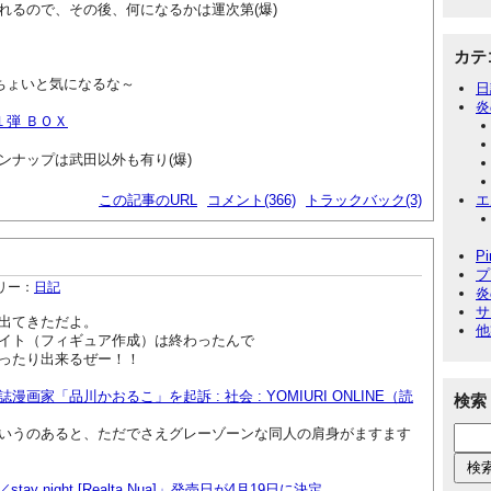
れるので、その後、何になるかは運次第(爆)
カテ
)ちょいと気になるな～
日
炎
１弾 ＢＯＸ
ンナップは武田以外も有り(爆)
エ
この記事のURL
コメント(366)
トラックバック(3)
P
プ
リー：
日記
炎
サ
出てきただよ。
他
イト（フィギュア作成）は終わったんで
ったり出来るぜー！！
画家「品川かおるこ」を起訴 : 社会 : YOMIURI ONLINE（読
検索
いうのあると、ただでさえグレーゾーンな同人の肩身がますます
tay night [Realta Nua]」発売日が4月19日に決定