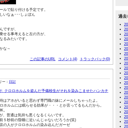
ールで貼り付ける予定です。
しいなぁ･･･しょぼん
過去
2
んですが、
2
乗せる事考えると左の方が、
2
なるみたいです。
2
2
かな～
2
2
2
この記事のURL
コメント(4)
トラックバック(0)
2
2
2
2
リー：
日記
2
2
ぼけ: クロロホルムを盗んだ予備校生がそれを染みこませたハンカチ
2
2
時はアホがいると思わず専門職の妹にメールしちゃったよ。
2
ロロホルムには眠らせる効果が・・・とか言ってるもんだから。
2
HK。
2
すが、普通は気持ち悪くなるくらいです。
2
前５秒前の昏睡に近いんじゃないだろうか(笑)
2
収の人がクロロホルムの染み込んだガーゼ
2