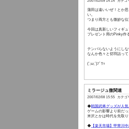
2007/02/09 14:14
カテゴ
蒲田は遠いいぜ！とか思
い。
つまり両方とも微妙な位
今回は真新しいフィギュ
プレゼント用のPinky作
テンパらないようにしな
なんか色々と切羽詰って
(´;ω;`)ﾌﾞﾜｯ
ミラージュ微関連
2007/02/08 15:55
カテゴ
◆
戦国武将グッズが人気 
ゲームの影響より前だった
米沢とかは時代を先取り
◆
【楽天市場】甲冑川中