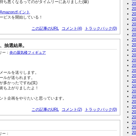
持ち悪くなるってのがタイムリーにありました(爆)
2
2
: Amazonポイント
2
ービスを開始している！
2
2
この記事のURL
コメント(4)
トラックバック(0)
2
2
2
2
ト、抽選結果。
2
リー：
炎の蜃気楼フィギュア
2
2
2
2
メールを送りします。
2
ールが送られます。
2
が多かったですね(笑)
2
術も上がりましたよ！
2
2
ント企画をやりたいと思っています。
2
2
この記事のURL
コメント(2)
トラックバック(0)
2
2
2
2
2
リー：