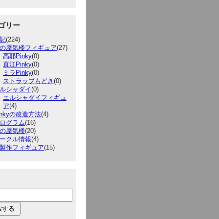
ゴリー
記
(224)
の蜃気楼フィギュア
(27)
高耶Pinky
(0)
直江Pinky
(0)
ミラPinky
(0)
ストラップもどき
(0)
ルシャダイ
(0)
エルシャダイフィギュ
ア
(4)
inkyの改造方法
(4)
ログラム
(16)
の蜃気楼
(20)
ークル情報
(4)
製作フィギュア
(15)