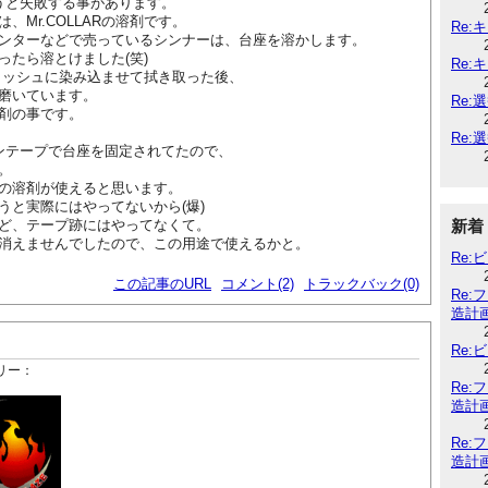
そうと失敗する事があります。
、Mr.COLLARの溶剤です。
Re:
ンターなどで売っているシンナーは、台座を溶かします。
ったら溶とけました(笑)
Re:
をティッシュに染み込ませて拭き取った後、
磨いています。
Re:
剤の事です。
Re:
ハンテープで台座を固定されてたので、
。
の溶剤が使えると思います。
うと実際にはやってないから(爆)
新着
ど、テープ跡にはやってなくて。
消えませんでしたので、この用途で使えるかと。
Re
この記事のURL
コメント(2)
トラックバック(0)
Re
造計
Re
リー：
Re
造計
Re
造計