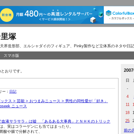
一里塚
天界造形部、エルシャダイのフィギュア、Pinky製作など立体系のネタや日
スマホ版
200
下のとおりです。
日
。
-
リー：
日記
4
ックス > 芸能 > おつまみニュース > 男性の同性愛が「好き」
11
oseek ニュース
18
25
「納豆で血液サラサラ」は嘘 「あるある大事典」とＮＨＫのトリック
は、実はコラーゲンにも当てはまったり。
前の
胃酸や腸で分解されて、