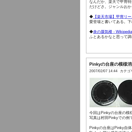
なんだか、楽天で甲冑特
だけどさ。ジャンルおか
◆
【楽天市場】甲冑リー
愛登場と書いてある。下
◆
炎の蜃気楼 - Wikipedi
ふとあるかなと思って調
Pinkyの台座の模様
2007/02/07 14:44
カテゴ
今回はPinkyの台座の
写真は村田Pinkyでの例
Pinkyの台座はPink