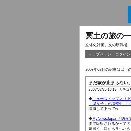
冥土の旅の
立体化計画、炎の蜃気楼。
トップページ
ログイン
2007年02月の記事は以
まだ咳が止まらない
2007/02/25 16:13
カテゴ
◆
ニューストップ > トピ
「腐女子」が増殖中 - Inf
増殖してるってw
◆
MyNewsJapan
腸で吸収されるかっての
妹曰く、口から食べたら