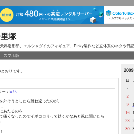
一里塚
天界造形部、エルシャダイのフィギュア、Pinky製作など立体系のネタや日
スマホ版
200
下のとおりです。
日
-
リー：
日記
2
を外そうとしたら跳ね返ったのが、
9
…
にあたるのを
16
て痛くなったのでイボコロリって効くかなあと親に聞いたら
23
」
30
！