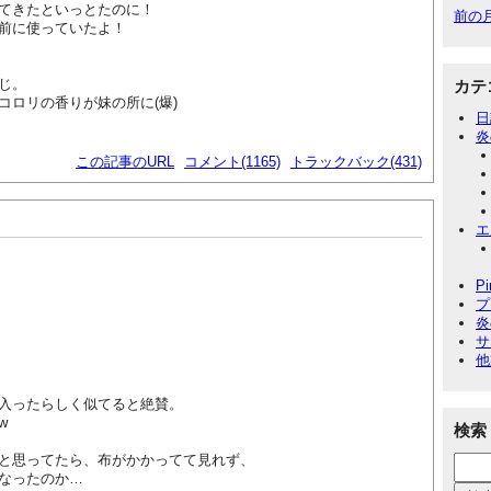
てきたといっとたのに！
前の
前に使っていたよ！
じ。
カテ
コロリの香りが妹の所に(爆)
日
炎
この記事のURL
コメント(1165)
トラックバック(431)
エ
P
プ
炎
サ
他
入ったらしく似てると絶賛。
w
検索
と思ってたら、布がかかってて見れず、
なったのか…