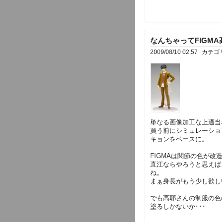
なんちゃってFIGM
2009/08/10 02:57
カテゴ
単なる画像加工な上適当
買う前にシミュレーショ
キョンをベースに。
FIGMAは関節の色が改
直江ならやろうと思えば
ね。
まぁ身長がもう少し欲し
でも高耶さんの制服の色の関
塗るしかないか･･･