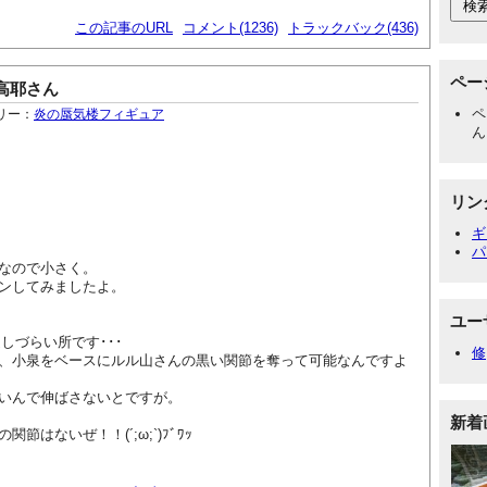
この記事のURL
コメント(1236)
トラックバック(436)
ペー
A高耶さん
ペ
リー：
炎の蜃気楼フィギュア
ん
リン
ギ
パ
なので小さく。
ンしてみましたよ。
ユー
造しづらい所です･･･
修
、小泉をベースにルル山さんの黒い関節を奪って可能なんですよ
いんで伸ばさないとですが。
新着
節はないぜ！！(´;ω;`)ﾌﾞﾜｯ