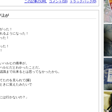
この記事のURL
コメント(16)
トラックバック(0)
が上が
がった！
れるようになった！
った！
った！
！
いハルヒの痛車が。
ハルヒだとわかったことだ。
認識まで出来るとは思ってなかったから。
てたのを見られて(爆)
ときに覚えたみたいで
には行かないの？」