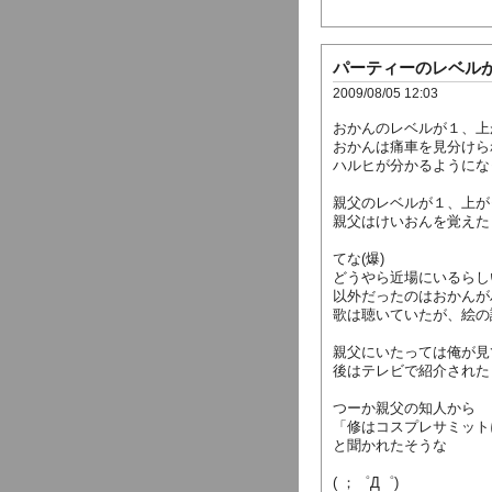
パーティーのレベル
2009/08/05 12:03
おかんのレベルが１、上
おかんは痛車を見分けら
ハルヒが分かるようにな
親父のレベルが１、上が
親父はけいおんを覚えた
てな(爆)
どうやら近場にいるらし
以外だったのはおかんが
歌は聴いていたが、絵の
親父にいたっては俺が見
後はテレビで紹介された
つーか親父の知人から
「修はコスプレサミット
と聞かれたそうな
( ；゜Д゜)