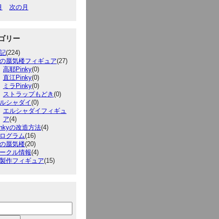
月
次の月
ゴリー
記
(224)
の蜃気楼フィギュア
(27)
高耶Pinky
(0)
直江Pinky
(0)
ミラPinky
(0)
ストラップもどき
(0)
ルシャダイ
(0)
エルシャダイフィギュ
ア
(4)
inkyの改造方法
(4)
ログラム
(16)
の蜃気楼
(20)
ークル情報
(4)
製作フィギュア
(15)