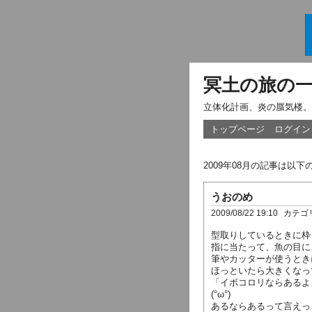
冥土の旅の
立体化計画、炎の蜃気楼。
トップページ
ログイン
2009年08月の記事は以
うおのめ
2009/08/22 19:10
カテゴ
型取りしているときに枠
指に当たって、魚の目に
筆やカッターが使うとき
ほっといたら大きくなっ
「イボコロリならあるよ
(°ω°)
あるならあるって言えっ