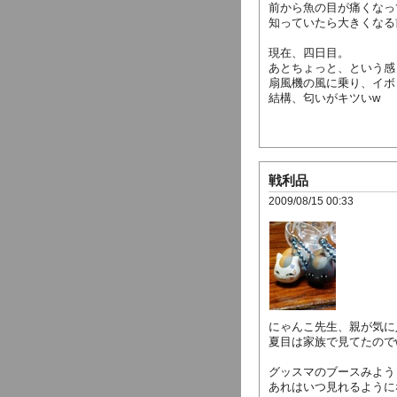
前から魚の目が痛くなっ
知っていたら大きくなる
現在、四日目。
あとちょっと、という感
扇風機の風に乗り、イボ
結構、匂いがキツいw
戦利品
2009/08/15 00:33
にゃんこ先生、親が気に
夏目は家族で見てたので
グッスマのブースみよう
あれはいつ見れるように