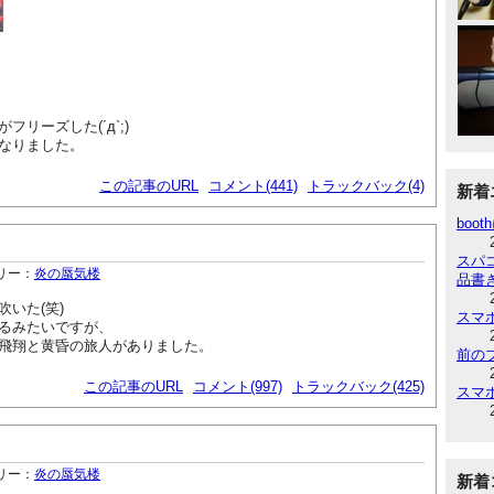
がフリーズした(´д`;)
なりました。
この記事のURL
コメント(441)
トラックバック(4)
新着
boot
スパ
リー：
炎の蜃気楼
品書
いた(笑)
スマ
るみたいですが、
飛翔と黄昏の旅人がありました。
前の
この記事のURL
コメント(997)
トラックバック(425)
スマ
リー：
炎の蜃気楼
新着