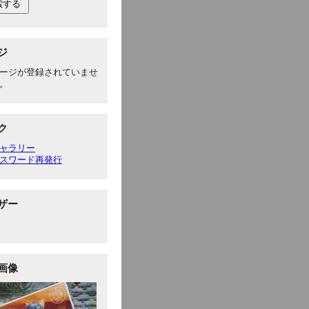
ジ
ージが登録されていませ
。
ク
ャラリー
スワード再発行
ザー
画像