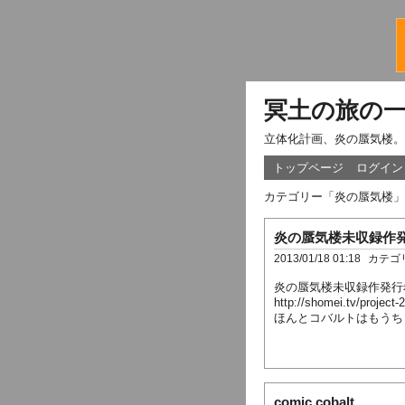
冥土の旅の
立体化計画、炎の蜃気楼。
トップページ
ログイン
カテゴリー「炎の蜃気楼」
炎の蜃気楼未収録作
2013/01/18 01:18
カテゴ
炎の蜃気楼未収録作発行
http://shomei.tv/project-
ほんとコバルトはもうち
comic cobalt