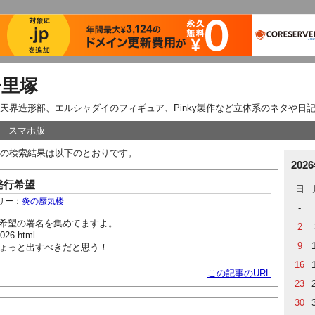
一里塚
天界造形部、エルシャダイのフィギュア、Pinky製作など立体系のネタや日
スマホ版
の検索結果は以下のとおりです。
202
発行希望
日
リー：
炎の蜃気楼
-
希望の署名を集めてますよ。
2
2026.html
9
ょっと出すべきだと思う！
16
この記事のURL
23
30