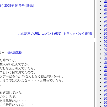
2
2
ト) 2008年 04月号 [雑誌]
2
2
2
2
2
2
この記事のURL
コメント(676)
トラックバック(649)
2
2
2
2
2
リー：
炎の蜃気楼
2
2
た時のこと。
2
数人がいたんですが、
2
だしなぁと考えていたら、
2
？という目で見てたので、
2
ツアーだろうか？(なんとなく似た匂いをw）、
2
、ミラではないよなー・・・と思っていたら、
2
。
2
2
を巡回してたら、
2
のところで、
2
ある風景だな・・・
2
ころ最近いってな・・・
2