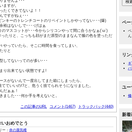
ませんよ･･･
いますが。
ったくできてないよ！！
んですがねぇ･･･
ピンキーのトレンチコートのリペイントしかやってない･･･(爆)
ペー
裕はないしで････げはぁ
りのマスコットが･･･今からシリコンやって間に合うかなぁ(´ω`)
ペ
んを作ったりと、こっちも顔がまだ原型のままなんで服の色を塗っただ
ん
々やっていたら、そこに時間を食ってしまい、
たりと
リン
型してないってのが多い･･･
ギ
パ
まり出来てない状態ですよ!
ースがないんで一度出してまた箱にしまったら、
)捨てていいの!?と、危うく捨てられそうになりました。
ユー
んだぁぁ！
きました･･･何か手を考えないと。
修
この記事のURL
コメント(1467)
トラックバック(440)
新着
ぶいおめでとう
リー：
炎の蜃気楼