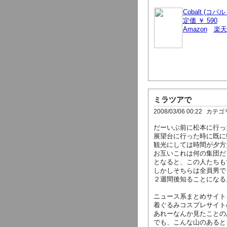
Cobalt (コバル
定価 ￥ 590
Amazon
楽天
ミラツアで
2008/03/06 00:22
カテゴ
だーいぶ前に松本に行っ
展望台に行った時に既に
観光にしては時間が夕方
お互いこれは何の集団だ
となると、この人たちも
しかしそちらは全員男で
２週間後知ることになる
ニュース系まとめサイト
着ぐるみコスプレサイト
あれーなんか見たことの
でも、こんな山のあると