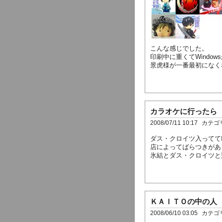
こんな感じでした。
印刷中に重くてWindows
景虎様が一番最初になく
カラオケに行ったら
2008/07/11 10:17
カテゴ
ダス・クロイツ入ってて吹
店によってばらつきがあ
氷結とダス・クロイツと
ＫＡＩＴＯの中の人
2008/06/10 03:05
カテゴ