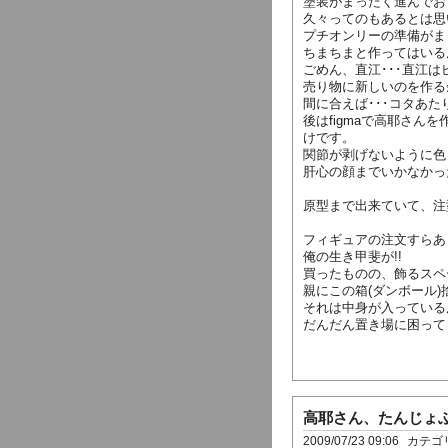
塗装がまったく進んでおり
久々ってのもあるとは思
プチオンリーの準備がま
ちまちまと作ってはいる
ごめん、直江･･･直江は
売り物に新しいのを作る余
間に合えば･･･コタあた
後はfigmaで高耶さ
けです。
関節が剥げないように色
肝心の顔までいかなかっ
原型まで出来ていて、注
フィギュアの注文すらあ
俺の生き甲斐が!!
買ったものの、飾るスペ
親にこの箱(ダンボール
それは中身が入っている
だんだん置き場に困って
高耶さん、たんじょ
2009/07/23 09:06
カテゴ