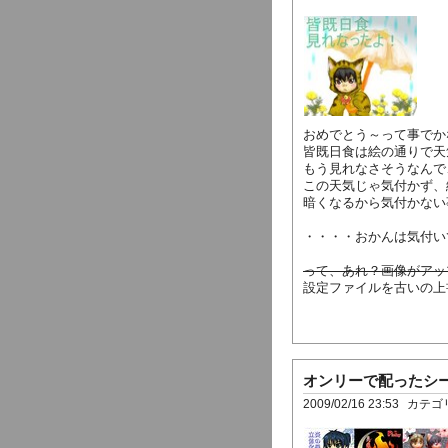
おめでとう～って事でかな
皆既日食は絵の通りで天
もう見れなさそうなんで
この天気じゃ気付かず、
暗くなるから気付かない
・・・・おかんは気付い
って、あれ？画像がアップ
設定ファイルを古いの上書きし
オンリーで配ったシ
2009/02/16 23:53
カテゴ