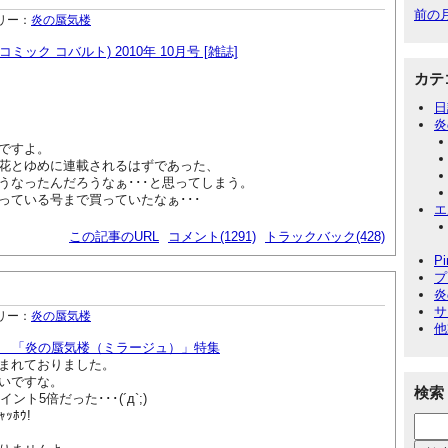
前の
リー：
炎の蜃気楼
lt (コミック コバルト) 2010年 10月号 [雑誌]
カテ
日
炎
ですよ。
花とゆめに連載されるはずであった、
うなったんだろうなぁ･･･と思ってしまう。
っている号まで買っていたなぁ･･･
エ
この記事のURL
コメント(1291)
トラックバック(428)
P
プ
炎
サ
リー：
炎の蜃気楼
他
年 「炎の蜃気楼（ミラージュ）」特集
まれておりました。
いですな。
検索
ント5倍だった･･･(´д`;)
ﾎｳ!