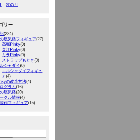
月
次の月
ゴリー
記
(224)
の蜃気楼フィギュア
(27)
高耶Pinky
(0)
直江Pinky
(0)
ミラPinky
(0)
ストラップもどき
(0)
ルシャダイ
(0)
エルシャダイフィギュ
ア
(4)
inkyの改造方法
(4)
ログラム
(16)
の蜃気楼
(20)
ークル情報
(4)
製作フィギュア
(15)