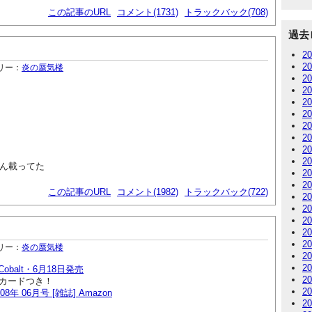
この記事のURL
コメント(1731)
トラックバック(708)
過去
2
2
リー：
炎の蜃気楼
2
2
2
2
2
2
2
2
なん載ってた
2
2
この記事のURL
コメント(1982)
トラックバック(722)
2
2
2
2
2
リー：
炎の蜃気楼
2
2
obalt・6月18日発売
2
カードつき！
2
08年 06月号 [雑誌] Amazon
2