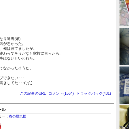
り適当(爆)
気が悪かった。
、俺は寝てましたが。
終わってそうだなと家族に言ったら、
事はないといわれた。
てなかったそうだ。
できない･･･
てた･･･(´д`;)
この記事のURL
コメント(1564)
トラックバック(431)
ール
リー：
炎の蜃気楼