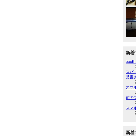
新着
boot
スパ
品書
スマ
前の
スマ
新着