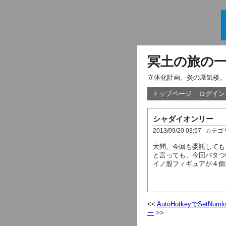
冥土の旅の
立体化計画、炎の蜃気楼。
トップページ
ログイン
シャダイオンリー
2013/09/20 03:57
カテゴ
大問、今回も委託しても
と言っても、今回バタつ
イノ股フィギュアが４個
AutoHotkeyでSetNum
ー