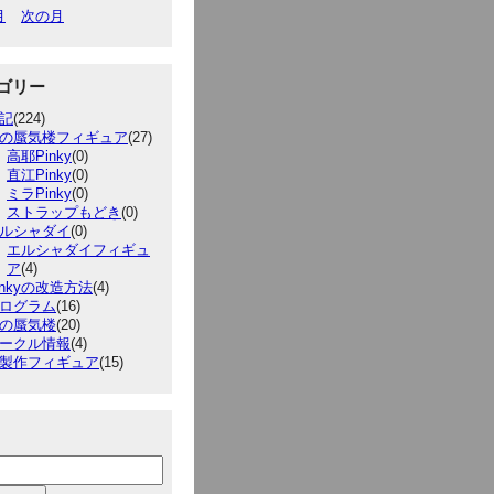
月
次の月
ゴリー
記
(224)
の蜃気楼フィギュア
(27)
高耶Pinky
(0)
直江Pinky
(0)
ミラPinky
(0)
ストラップもどき
(0)
ルシャダイ
(0)
エルシャダイフィギュ
ア
(4)
inkyの改造方法
(4)
ログラム
(16)
の蜃気楼
(20)
ークル情報
(4)
製作フィギュア
(15)