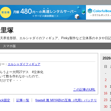
一里塚
天界造形部、エルシャダイのフィギュア、Pinky製作など立体系のネタや日
スマホ版
202
リー：
エルシャダイフィギュア
日
らうよー大問27デス #立体化
-
いて数を作れなかったので、
2
だけです・・・
9
この記事のURL
16
23
lock固定
記事一覧
freetell 雅 MIYABIの互換（代用）バッテリ
30