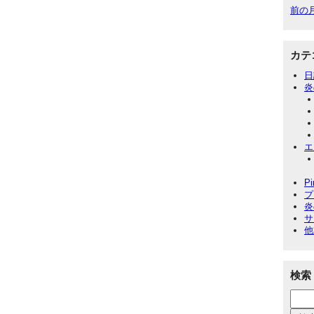
前の
カテ
日
炎
エ
P
プ
炎
サ
他
検索