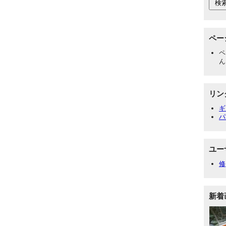
ペー
ペ
ん
リン
ギ
パ
ユー
修
新着