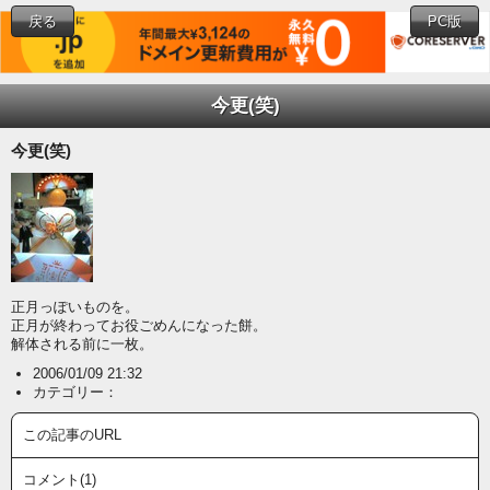
戻る
PC版
今更(笑)
今更(笑)
正月っぽいものを。
正月が終わってお役ごめんになった餅。
解体される前に一枚。
2006/01/09 21:32
カテゴリー：
この記事のURL
コメント(1)