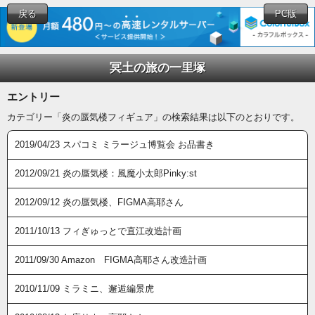
戻る
PC版
冥土の旅の一里塚
エントリー
カテゴリー「炎の蜃気楼フィギュア」の検索結果は以下のとおりです。
2019/04/23 スパコミ ミラージュ博覧会 お品書き
2012/09/21 炎の蜃気楼：風魔小太郎Pinky:st
2012/09/12 炎の蜃気楼、FIGMA高耶さん
2011/10/13 フィぎゅっとで直江改造計画
2011/09/30 Amazon FIGMA高耶さん改造計画
2010/11/09 ミラミニ、邂逅編景虎