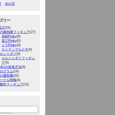
月
次の月
ゴリー
記
(224)
の蜃気楼フィギュア
(27)
高耶Pinky
(0)
直江Pinky
(0)
ミラPinky
(0)
ストラップもどき
(0)
ルシャダイ
(0)
エルシャダイフィギュ
ア
(4)
inkyの改造方法
(4)
ログラム
(16)
の蜃気楼
(20)
ークル情報
(4)
製作フィギュア
(15)