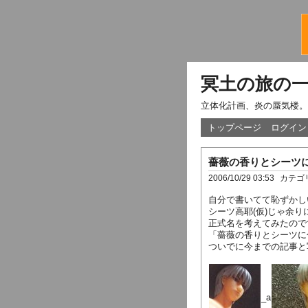
冥土の旅の
立体化計画、炎の蜃気楼。
トップページ
ログイン
薔薇の香りとシーツ
2006/10/29 03:53
カテゴ
自分で書いてて恥ずかし
シーツ高耶(仮)じゃ余
正式名を考えてみたのです
「薔薇の香りとシーツに
ついでに今までの記事と
_a