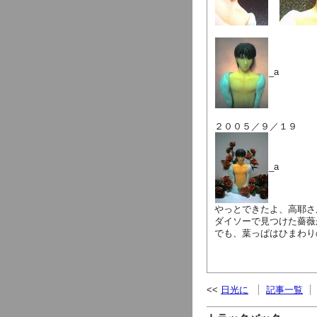
_a
２００５／９／１９
_a
やっとできたよ、高耶さん(´
ダイソーで見つけた薔薇
でも、葉っぱはひまわり
日光に
記事一覧