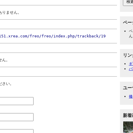
ありません。
ペー
ペ
151.xrea.com/freo/freo/index.php/trackback/19
ん
リン
せん。
ギ
パ
ださい。
ユー
修
新着