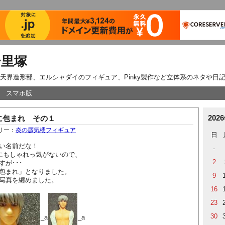
一里塚
天界造形部、エルシャダイのフィギュア、Pinky製作など立体系のネタや日
スマホ版
202
に包まれ その１
リー：
炎の蜃気楼フィギュア
日
い名前だな！
-
りにもしゃれっ気がないので、
2
が･･･
包まれ」となりました。
9
写真を纏めました。
16
23
30
_a
_a