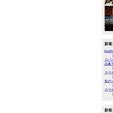
新着
boot
スパ
品書
スマ
前の
スマ
新着