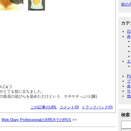
前の
カテ
日
炎
エ
P
プ
炎
д`;)
サ
がとても役に立ちました。
他
の造花の花びらを染めただけという、ケチケチっぷり(爆)
この記事のURL
コメント(0)
トラックバック(0)
検索
Web Diary ProfessionalのXREAでのRSS