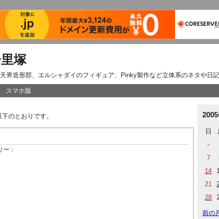
一里塚
天界造形部、エルシャダイのフィギュア、Pinky製作など立体系のネタや日
スマホ版
200
は以下のとおりです。
日
-
リー：
7
14
21
28
前の