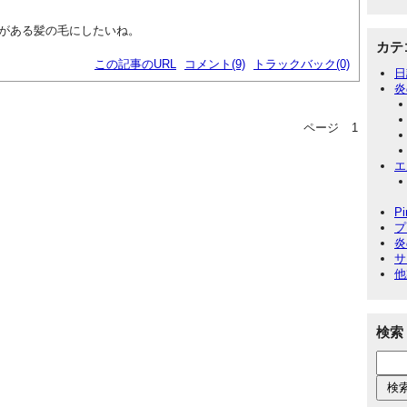
がある髪の毛にしたいね。
カテ
この記事のURL
コメント(9)
トラックバック(0)
日
炎
ページ
1
エ
P
プ
炎
サ
他
検索