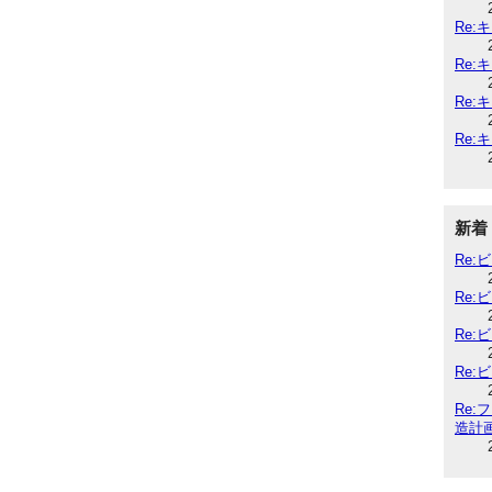
Re:
Re:
Re:
Re:
新着
Re
Re
Re
Re
Re
造計