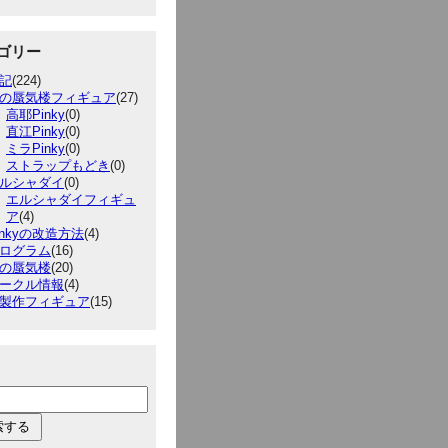
ゴリー
記
(224)
の蜃気楼フィギュア
(27)
高耶Pinky
(0)
直江Pinky
(0)
ミラPinky
(0)
ストラップもどき
(0)
ルシャダイ
(0)
エルシャダイフィギュ
ア
(4)
inkyの改造方法
(4)
ログラム
(16)
の蜃気楼
(20)
ークル情報
(4)
製作フィギュア
(15)