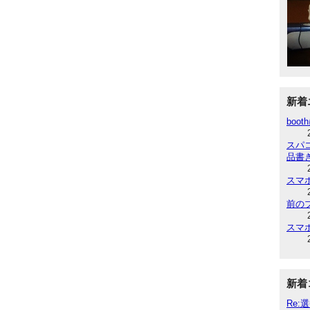
新着
boot
スパ
品書
スマ
前の
スマ
新着
Re: