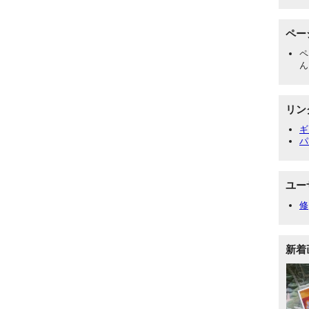
ペー
ペ
ん
リン
ギ
パ
ユー
修
新着