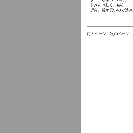
もみあげ動くよ(笑)
折角、髪が長いので動き
前のページ
次のページ